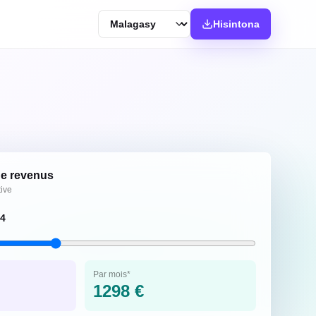
Langue
Hisintona
de revenus
tive
4
Par mois*
1298
€