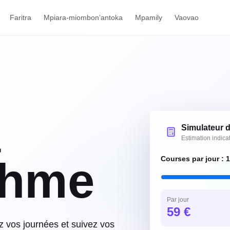
Faritra
Mpiara-miombon’antoka
Mpamily
Vaovao
à
Simulateur 
Estimation indica
thme
Courses par jour :
1
Par jour
59
€
z vos journées et suivez vos