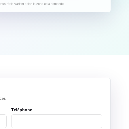
venus réels varient selon la zone et la demande.
cer.
Téléphone