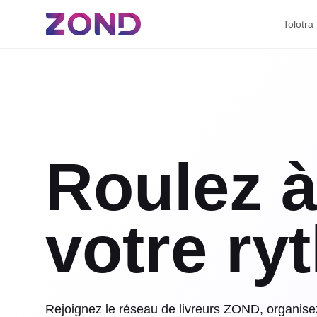
Tolotra
Roulez 
votre ry
Rejoignez le réseau de livreurs ZOND, organise