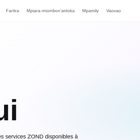
Faritra
Mpiara-miombon’antoka
Mpamily
Vaovao
ui
 les services ZOND disponibles à