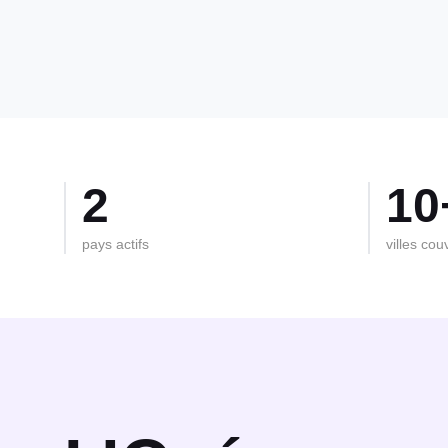
2
10
pays actifs
villes cou