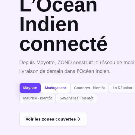
L’Océan
Indien
connecté
Depuis Mayotte, ZOND construit le réseau de mobil
livraison de demain dans l’Océan Indien.
Mayotte
Madagascar
Comores
· bientôt
La Réunion
·
Maurice
· bientôt
Seychelles
· bientôt
Voir les zones couvertes