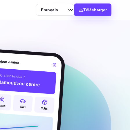
Langue
Télécharger
njour Amina
ù allons-nous ?
Mamoudzou centre
epas
Taxi
Colis