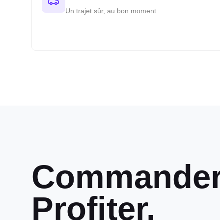
Un trajet sûr, au bon moment.
Commander.
Profiter.