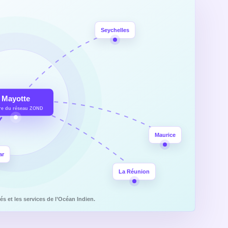
Seychelles
Mayotte
re du réseau ZOND
Maurice
ar
La Réunion
tés et les services de l’Océan Indien.