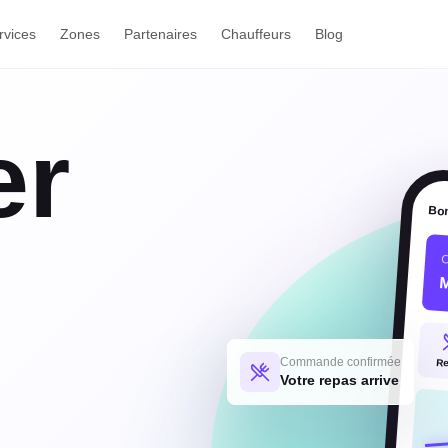
rvices
Zones
Partenaires
Chauffeurs
Blog
er
Bo
O
Commande confirmée
R
Votre repas arrive