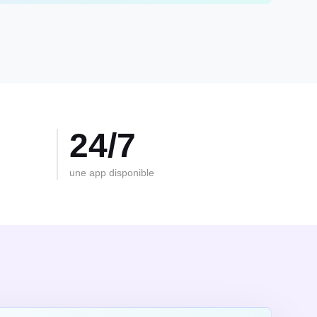
24/7
une app disponible