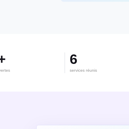
+
6
vertes
services réunis