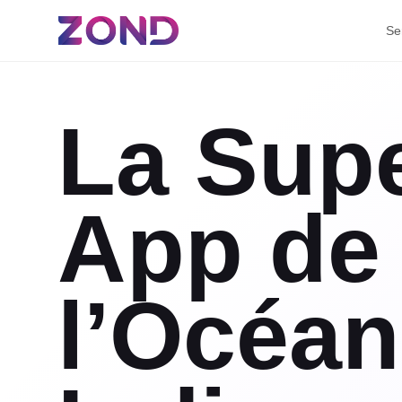
Se
La Sup
App de
l’Océan